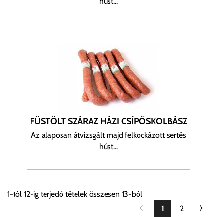
húst...
FÜSTÖLT SZÁRAZ HÁZI CSÍPŐSKOLBÁSZ
Az alaposan átvizsgált majd felkockázott sertés
húst...
1
-tól
12
-ig terjedő tételek összesen
13
-ból
1
2