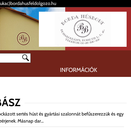
kukac)bordahusfeldolgozo.hu
INFORMÁCIÓK
BÁSZ
ockázott sertés húst és gyártási szalonnát befűszerezzük és egy
érjenek. Másnap dar...