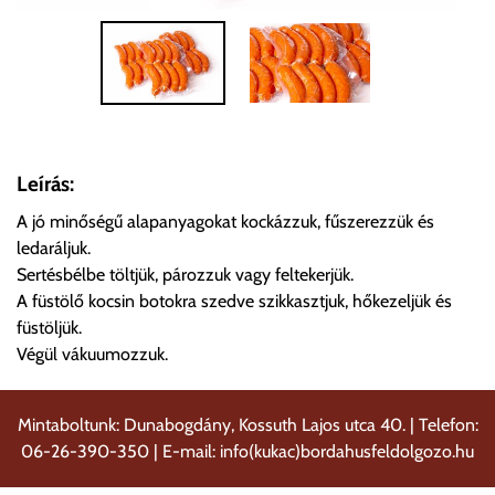
Leírás:
A jó minőségű alapanyagokat kockázzuk, fűszerezzük és
ledaráljuk.
Sertésbélbe töltjük, pározzuk vagy feltekerjük.
A füstölő kocsin botokra szedve szikkasztjuk, hőkezeljük és
füstöljük.
Végül vákuumozzuk.
Mintaboltunk: Dunabogdány, Kossuth Lajos utca 40. | Telefon:
06-26-390-350 | E-mail: info(kukac)bordahusfeldolgozo.hu