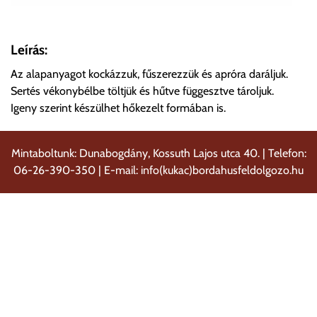
Leírás:
Az alapanyagot kockázzuk, fűszerezzük és apróra daráljuk.
Sertés vékonybélbe töltjük és hűtve függesztve tároljuk.
Igeny szerint készülhet hőkezelt formában is.
Mintaboltunk: Dunabogdány, Kossuth Lajos utca 40. | Telefon:
06-26-390-350 | E-mail: info(kukac)bordahusfeldolgozo.hu