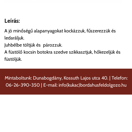
Leírás:
A jó minőségű alapanyagokat kockázzuk, fűszerezzük és
ledaráljuk.
Juhbélbe töltjük és pározzuk.
A füstölő kocsin botokra szedve szikkasztjuk, hőkezeljük és
füstöljük.
Mintaboltunk: Dunabogdány, Kossuth Lajos utca 40. | Telefon:
06-26-390-350 | E-mail: info(kukac)bordahusfeldolgozo.hu