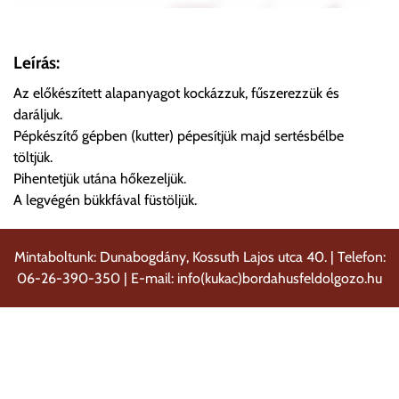
Leírás:
Az előkészített alapanyagot kockázzuk, fűszerezzük és
daráljuk.
Pépkészítő gépben (kutter) pépesítjük majd sertésbélbe
töltjük.
Pihentetjük utána hőkezeljük.
A legvégén bükkfával füstöljük.
Mintaboltunk: Dunabogdány, Kossuth Lajos utca 40. | Telefon:
06-26-390-350 | E-mail: info(kukac)bordahusfeldolgozo.hu