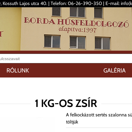
 Kossuth Lajos utca 40. | Telefon: 06-26-390-350 | E-mail: info(
RÓLUNK
GALÉRIA
1 KG-OS ZSÍR
A felkockázott sertés szalonna süt
töltjük