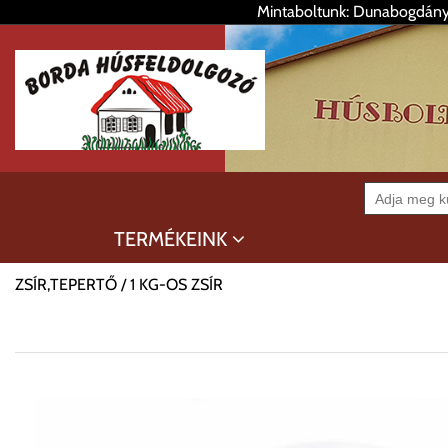
Mintaboltunk: Dunabogdány,
TERMÉKEINK
ZSÍR,TEPERTŐ
1 KG-OS ZSÍR